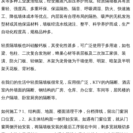
灰等多种工业废渣组成，经变频蒸汽加压养护而成。轻质隔墙板具有质
量轻、强度高、多重环保、保温隔热、隔音、呼吸调湿、防火、快速施
工、降低墙体成本等优点。内层装有合理布局的隔热、吸声的无机发泡
型材或其他保温材料，墙板经流水线浇注、整平、科学养护而成，生产
自动化程度高，规格品种多。
轻质隔墙板也叫硅酸钙板，其变化性甚多，可广泛使用于多用途，如包
梁、包柱、二次复合发泡材，蜂巢心材等表层板及二次加工家俱、装
潢、防火门板、轻钢架、木架为龙骨做为干墙使用、明架、暗架及半明
架天花板、背衬板。
在我们的生活中轻质隔墙板很常见，应用很广泛，KTV的内隔断、酒店
室内外墙面的隔断、钢结构的厂房、仓库、办公室、车间等，居民楼的
分户隔墙、卧室厨房的隔断等。
如何施工？1、结构面、地面、楼面清理干净，分档弹线，留出门窗洞
口位置。，2、从主体结构面一侧开始安装。如遇有门窗位置，就从门
窗两侧开始安装，将隔墙板安装的最后工序留在中间，剩多宽就顺切多