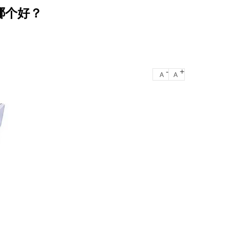
哪个好？
-
+
A
A