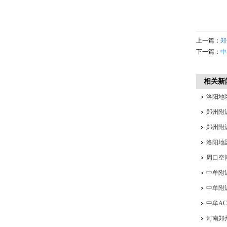
上一篇：
郑
下一篇：
中
相关新
洛阳地
郑州附
郑州附
洛阳地
周口空
中牟附
中牟附
中牟A
河南郑