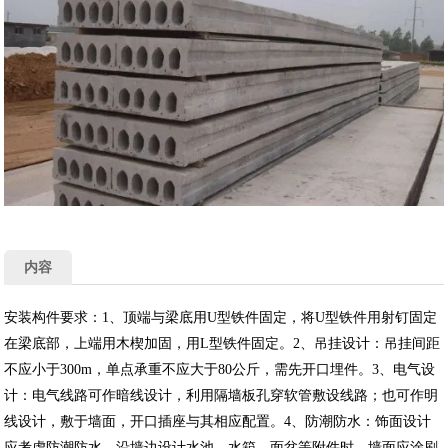
内容
安装构件要求：1、顶端与梁底用U型铁件固定，将U型铁件用射钉固定
在梁底部，上端用木楔加固，用L型铁件固定。2、吊挂设计：吊挂间距
不应小于300m，单点承重不应大于80公斤，需先开口埋件。3、电气设
计：电气线路可作暗线设计，利用隔墙板孔穿软管敷设线路；也可作明
线设计，敷于墙面，开口插座与其相应配置。4、防潮防水：饰面设计
应考虑防潮防水，沿墙边设计水池、水箱、面盆等附件时，墙面应涂刷