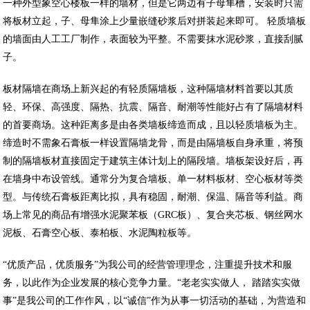
一种外型象空心楼板一样的墙材，但是它两边有子母隼槽，安装时只需
将板材立起，子、母隼涂上少量嵌缝砂浆后对拼装起来即可。 轻质墙板
的墙面由人工工厂制作，表面较为平整。不需要抹水泥砂浆，直接刮腻
子。
板材隔墙在商场上新兴起的有轻质隔墙板，这种隔墙材料首要以其质
轻、环保、高强度、隔热、抗震、隔音、耐潮等性能好占有了隔墙材料
的首要商场。这种距离多是由各类墙板缔造而成，且以轻质墙板为主。
缔造时不需象石膏板一样设置隔墙龙骨，而是由隔墙板自身承重，将预
制的隔墙板材直接固定于建筑主体计划上的隔段墙。墙板架设好后，再
在墙身中布设管线。通常分为复合墙板、单一材料板材、空心板材等类
型。与传统石膏板距离比拟，具有稳固，耐潮、保温、隔音等利益。商
场上常见的商品有增强水泥聚苯板（GRC板）、复合夹芯板、钢丝网水
泥板、石膏空心板、泰柏板、水泥陶粒板等。
“优质产品，优质服务”为我公司的经营管理理念，注重提升技术和服
务，以此作为企业发展的核心竞争力量。“老老实实做人， 踏踏实实做
事”是我公司的工作作风，以“诚信”作为从事一切活动的基础，为营造和